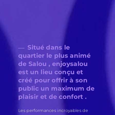
Situé dans le
quartier le plus animé
de
Salou
, enjoysalou
est un lieu conçu et
créé pour offrir à son
public un maximum de
plaisir et de confort
.
Les performances incroyables de