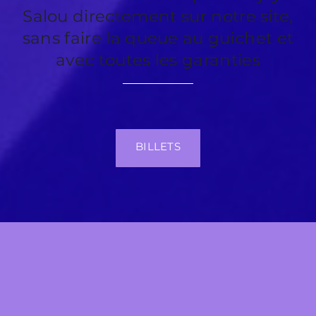
Salou directement sur notre site,
sans faire la queue au guichet et
avec toutes les garanties
BILLETS